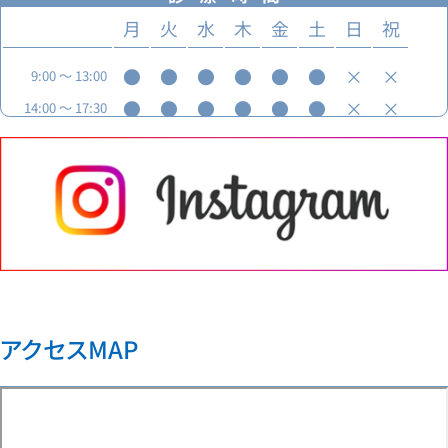
月
火
水
木
金
土
日
祝
●
●
●
●
●
●
×
×
9:00
～
13:00
●
●
●
●
●
●
×
×
14:00
～
17:30
アクセスMAP